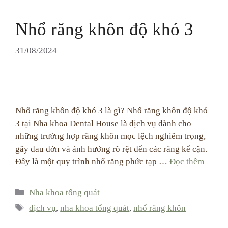
Nhổ răng khôn độ khó 3
31/08/2024
Nhổ răng khôn độ khó 3 là gì? Nhổ răng khôn độ khó
3 tại Nha khoa Dental House là dịch vụ dành cho
những trường hợp răng khôn mọc lệch nghiêm trọng,
gây đau đớn và ảnh hưởng rõ rệt đến các răng kế cận.
Đây là một quy trình nhổ răng phức tạp …
Đọc thêm
Categories
Nha khoa tổng quát
Tags
dịch vụ
,
nha khoa tổng quát
,
nhổ răng khôn