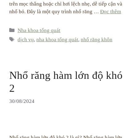
trên mọc thẳng hoặc chỉ hơi lệch nhẹ, dễ tiếp cận và
nhổ bỏ. Đây là một quy trình nhổ răng …
Đọc thêm
Categories
Nha khoa tổng quát
Tags
dịch vụ
,
nha khoa tổng quát
,
nhổ răng khôn
Nhổ răng hàm lớn độ khó
2
30/08/2024
Nhổ răng hàm lớn độ khó 2 là gì? Nhổ răng hàm lớn