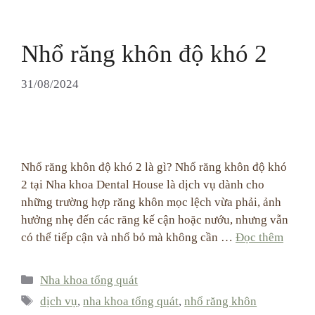
Nhổ răng khôn độ khó 2
31/08/2024
Nhổ răng khôn độ khó 2 là gì? Nhổ răng khôn độ khó
2 tại Nha khoa Dental House là dịch vụ dành cho
những trường hợp răng khôn mọc lệch vừa phải, ảnh
hưởng nhẹ đến các răng kế cận hoặc nướu, nhưng vẫn
có thể tiếp cận và nhổ bỏ mà không cần …
Đọc thêm
Categories
Nha khoa tổng quát
Tags
dịch vụ
,
nha khoa tổng quát
,
nhổ răng khôn