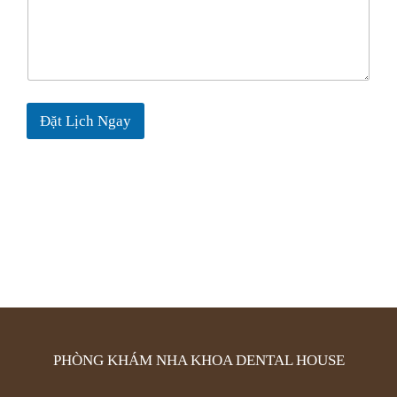
e
s
+
1
Đặt Lịch Ngay
PHÒNG KHÁM NHA KHOA DENTAL HOUSE