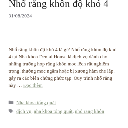
Nhổ răng khôn độ khó 4
31/08/2024
Nhổ răng khôn độ khó 4 là gì? Nhổ răng khôn độ khó
4 tại Nha khoa Dental House là dịch vụ dành cho
những trường hợp răng khôn mọc lệch rất nghiêm
trọng, thường mọc ngầm hoặc bị xương hàm che lấp,
gây ra các biến chứng phức tạp. Quy trình nhổ răng
này …
Đọc thêm
Categories
Nha khoa tổng quát
Tags
dịch vụ
,
nha khoa tổng quát
,
nhổ răng khôn