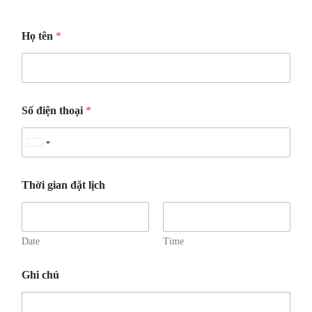
Họ tên
*
Số điện thoại
*
U
n
i
Thời gian đặt lịch
t
e
d
Date
Time
S
t
Ghi chú
a
t