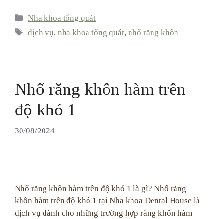
Categories
Nha khoa tổng quát
Tags
dịch vụ
,
nha khoa tổng quát
,
nhổ răng khôn
Nhổ răng khôn hàm trên
độ khó 1
30/08/2024
Nhổ răng khôn hàm trên độ khó 1 là gì? Nhổ răng
khôn hàm trên độ khó 1 tại Nha khoa Dental House là
dịch vụ dành cho những trường hợp răng khôn hàm