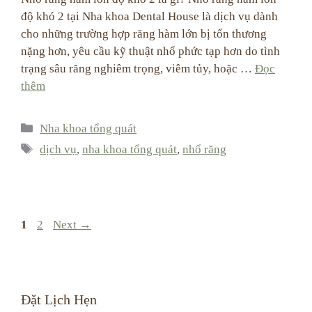
độ khó 2 tại Nha khoa Dental House là dịch vụ dành
cho những trường hợp răng hàm lớn bị tổn thương
nặng hơn, yêu cầu kỹ thuật nhổ phức tạp hơn do tình
trạng sâu răng nghiêm trọng, viêm tủy, hoặc …
Đọc
thêm
Categories
Nha khoa tổng quát
Tags
dịch vụ
,
nha khoa tổng quát
,
nhổ răng
Page
Page
1
2
Next
→
Đặt Lịch Hẹn