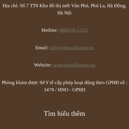
Địa chỉ: Số 7 TT6 Khu đô thị mới Văn Phú, Phú La, Hà Đông,
Hà Nội
Hotline:
0888.06.1313
Email:
info@dentalhouse.vn
Website:
www.dentalhouse.vn
Phòng khám được Sở Y tế cấp phép hoạt động theo GPHĐ số :
3478 / HNO - GPHD
Tìm hiểu thêm