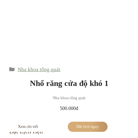
Categories
Nha khoa tổng quát
Tags
dịch vụ
,
nha khoa tổng quát
,
nhổ răng
Nhổ răng cửa độ khó 1
Nhổ răng hàm lớn độ khó 1
Nhổ răng khôn hàm trên độ khó 1
Nha khoa tổng quát
500.000đ
Xem chi tiết
Đặt lịch ngay
Đặt Lịch Hẹn