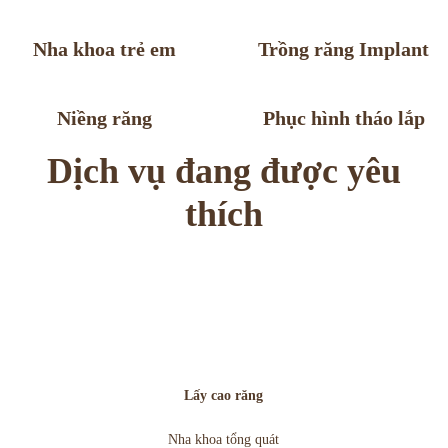
Nha khoa trẻ em
Trồng răng Implant
Niềng răng
Phục hình tháo lắp
Dịch vụ đang được yêu
thích
Lấy cao răng
Nha khoa tổng quát